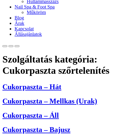
Hullámmasszázs
Nail Spa & Foot Spa
Műköröm
Blog
Árak
Kapcsolat
Állásajánlatok
Szolgáltatás kategória:
Cukorpaszta szőrtelenítés
Cukorpaszta – Hát
Cukorpaszta – Mellkas (Urak)
Cukorpaszta – Áll
Cukorpaszta – Bajusz