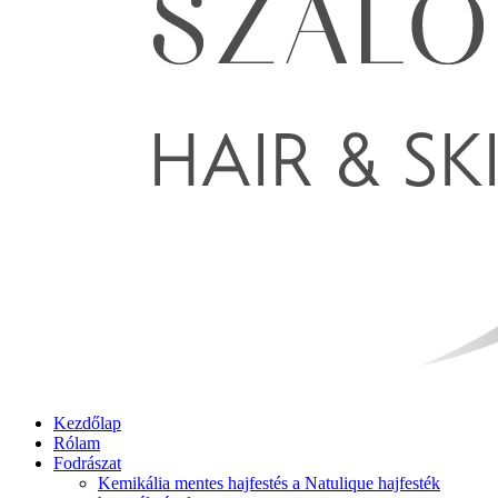
Kezdőlap
Rólam
Fodrászat
Kemikália mentes hajfestés a Natulique hajfesték