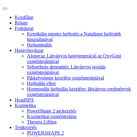
Kezdőlap
Rólam
Fodrászat
Kemikália mentes hajfestés a Natulique hajfesték
használatával
Hajlaminálás
Hajgyógyászat
Alopecia: Látványos hajregeneráció az OxyGeni
oxigénterápiával
Seborrheás dermatitis: Látványos javulás
oxigénterápiával
Pikkelysömör kezelése oxigénterápiával
Hajhullás ellen
Hormonális hajhullás kezelése: látványos eredmények
oxigénterápiával
HeadSPA
Kozmetika
PowerShape 2 arckezelés
Kozmetikai oxigénterápia
Thesera Lifting
Testkezelés
POWERSHAPE 2