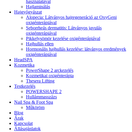
használatával
Hajlaminálás
Hajgyógyászat
Alopecia: Látványos hajregeneráció az OxyGeni
oxigénterápiával
Seborrheás dermatitis: Látványos javulás
oxigénterápiával
Pikkelysömör kezelése oxigénterápiával
Hajhullás ellen
Hormonális hajhullás kezelése: látványos eredmények
oxigénterápiával
HeadSPA
Kozmetika
PowerShape 2 arckezelés
Kozmetikai oxigénterápia
Thesera Lifting
Testkezelés
POWERSHAPE 2
Hullámmasszázs
Nail Spa & Foot Spa
Műköröm
Blog
Árak
Kapcsolat
Állásajánlatok