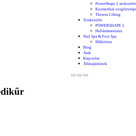
PowerShape 2 arckezelé
Kozmetikai oxigénteráp
Thesera Lifting
Testkezelés
POWERSHAPE 2
Hullámmasszázs
Nail Spa & Foot Spa
Műköröm
Blog
Árak
Kapcsolat
Állásajánlatok
dikűr