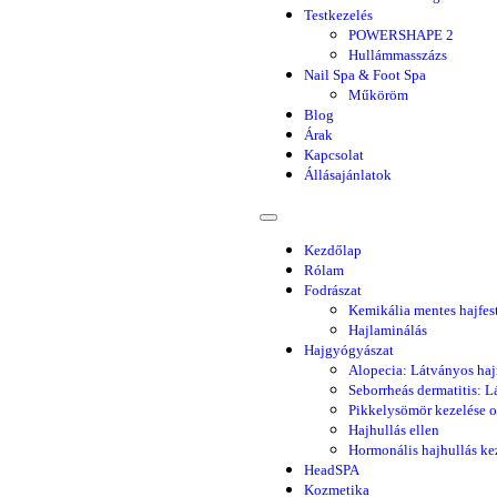
Testkezelés
POWERSHAPE 2
Hullámmasszázs
Nail Spa & Foot Spa
Műköröm
Blog
Árak
Kapcsolat
Állásajánlatok
Kezdőlap
Rólam
Fodrászat
Kemikália mentes hajfest
Hajlaminálás
Hajgyógyászat
Alopecia: Látványos haj
Seborrheás dermatitis: L
Pikkelysömör kezelése o
Hajhullás ellen
Hormonális hajhullás ke
HeadSPA
Kozmetika