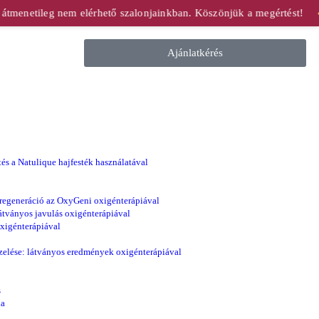
átmenetileg nem elérhető szalonjainkban. Köszönjük a megértést!
●
Ajánlatkérés
és a Natulique hajfesték használatával
regeneráció az OxyGeni oxigénterápiával
átványos javulás oxigénterápiával
xigénterápiával
zelése: látványos eredmények oxigénterápiával
s
ia