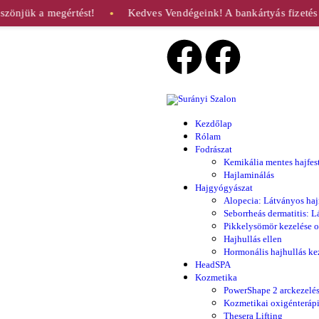
zönjük a megértést!
Kedves Vendégeink! A bankártyás fizetés 
●
Kezdőlap
Rólam
Fodrászat
Kemikália mentes hajfest
Hajlaminálás
Hajgyógyászat
Alopecia: Látványos haj
Seborrheás dermatitis: L
Pikkelysömör kezelése o
Hajhullás ellen
Hormonális hajhullás ke
HeadSPA
Kozmetika
PowerShape 2 arckezelé
Kozmetikai oxigénteráp
Thesera Lifting