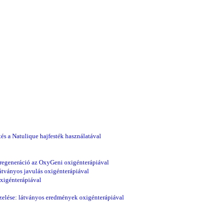
és a Natulique hajfesték használatával
regeneráció az OxyGeni oxigénterápiával
átványos javulás oxigénterápiával
xigénterápiával
zelése: látványos eredmények oxigénterápiával