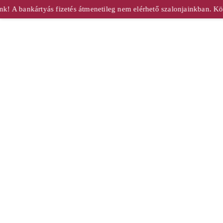
! A bankártyás fizetés átmenetileg nem elérhető szalonjainkban. Kös