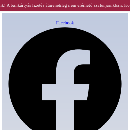
 A bankártyás fizetés átmenetileg nem elérhető szalonjainkban. Kösz
Facebook