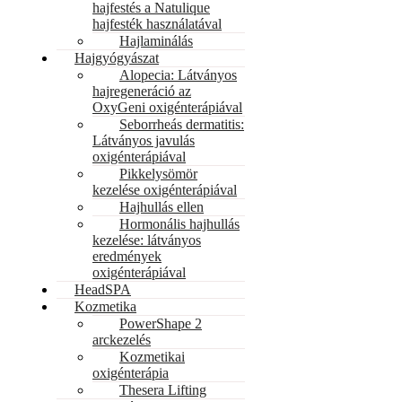
hajfestés a Natulique
hajfesték használatával
Hajlaminálás
Hajgyógyászat
Alopecia: Látványos
hajregeneráció az
OxyGeni oxigénterápiával
Seborrheás dermatitis:
Látványos javulás
oxigénterápiával
Pikkelysömör
kezelése oxigénterápiával
Hajhullás ellen
Hormonális hajhullás
kezelése: látványos
eredmények
oxigénterápiával
HeadSPA
Kozmetika
PowerShape 2
arckezelés
Kozmetikai
oxigénterápia
Thesera Lifting