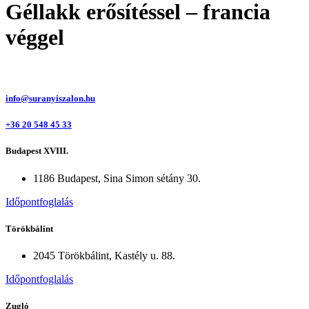
Géllakk erősítéssel – francia
véggel
info@suranyiszalon.hu
+36 20 548 45 33
Budapest XVIII.
1186 Budapest, Sina Simon sétány 30.
Időpontfoglalás
Törökbálint
2045 Törökbálint, Kastély u. 88.
Időpontfoglalás
Zugló