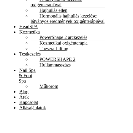
oxigénterápiával
Hajhullás ellen
Hormonális hajhullás kezelése:
látványos eredmények oxigénterápiával
HeadSPA
Kozmetika
PowerShape 2 arckezelés
Kozmetikai oxigénterápia
Thesera Lifting
Testkezelés
POWERSHAPE 2
Hullámmasszázs
Nail Spa
& Foot
Spa
Műköröm
Blog
Árak
Kapcsolat
Állásajánlatok