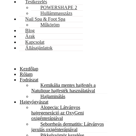
Testkezelés
POWERSHAPE 2
Hullámmasszázs
Nail Spa & Foot Spa
Műköröm
Blog
Árak
Kapcsolat
Állásajánlatok
Kezdőlap
Rólam
Fodrászat
Kemikália mentes hajfestés a
Natulique hajfesték használatával
Hajlaminálás
Hajgyógyászat
Alopecia: Látványos
hajregeneráció az OxyGeni
oxigénterápiával
Seborrheás dermatitis: Látványos
javulás oxigénterápiával
Pikkelysömör kezelése