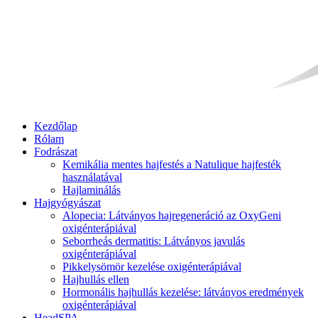
Kezdőlap
Rólam
Fodrászat
Kemikália mentes hajfestés a Natulique hajfesték
használatával
Hajlaminálás
Hajgyógyászat
Alopecia: Látványos hajregeneráció az OxyGeni
oxigénterápiával
Seborrheás dermatitis: Látványos javulás
oxigénterápiával
Pikkelysömör kezelése oxigénterápiával
Hajhullás ellen
Hormonális hajhullás kezelése: látványos eredmények
oxigénterápiával
HeadSPA