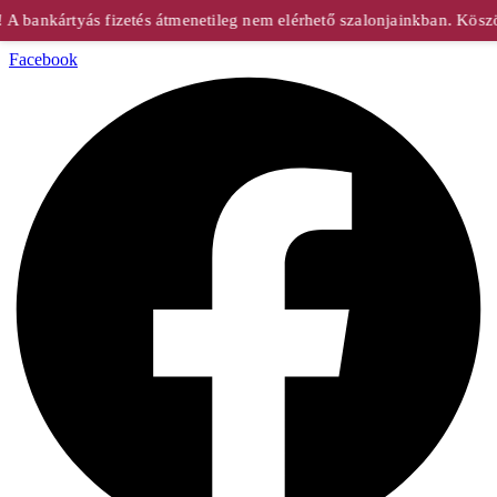
bankártyás fizetés átmenetileg nem elérhető szalonjainkban. Köszön
Facebook