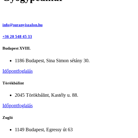
info@suranyiszalon.hu
+36 20 548 45 33
Budapest XVIII.
1186 Budapest, Sina Simon sétány 30.
Időpontfoglalás
Törökbálint
2045 Törökbálint, Kastély u. 88.
Időpontfoglalás
Zugló
1149 Budapest, Egressy út 63