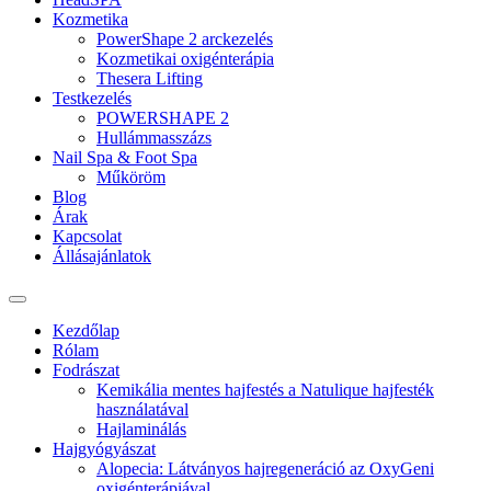
Kozmetika
PowerShape 2 arckezelés
Kozmetikai oxigénterápia
Thesera Lifting
Testkezelés
POWERSHAPE 2
Hullámmasszázs
Nail Spa & Foot Spa
Műköröm
Blog
Árak
Kapcsolat
Állásajánlatok
Kezdőlap
Rólam
Fodrászat
Kemikália mentes hajfestés a Natulique hajfesték
használatával
Hajlaminálás
Hajgyógyászat
Alopecia: Látványos hajregeneráció az OxyGeni
oxigénterápiával