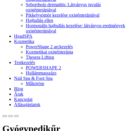
Seborrheás dermatitis: Látványos javulás
oxigénterápiával
Pikkelysömör kezelése oxigénterápiával
Hajhullás ellen
Hormonális hajhullás kezelése: látványos eredmények
oxigénterápiával
HeadSPA
Kozmetika
PowerShape 2 arckezelés
Kozmetikai oxigénterápia
Thesera Lifting
Testkezelés
POWERSHAPE 2
Hullámmasszázs
Nail Spa & Foot Spa
Műköröm
Blog
Árak
Kapcsolat
Állásajánlatok
Gyógypedikűr