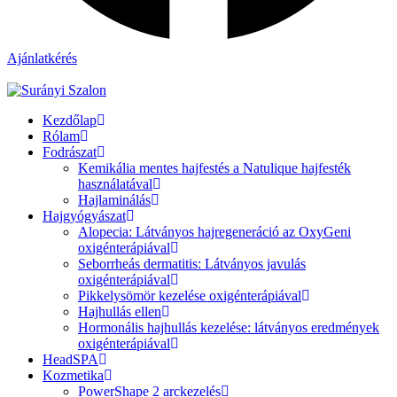
Ajánlatkérés
Kezdőlap
Rólam
Fodrászat
Kemikália mentes hajfestés a Natulique hajfesték
használatával
Hajlaminálás
Hajgyógyászat
Alopecia: Látványos hajregeneráció az OxyGeni
oxigénterápiával
Seborrheás dermatitis: Látványos javulás
oxigénterápiával
Pikkelysömör kezelése oxigénterápiával
Hajhullás ellen
Hormonális hajhullás kezelése: látványos eredmények
oxigénterápiával
HeadSPA
Kozmetika
PowerShape 2 arckezelés