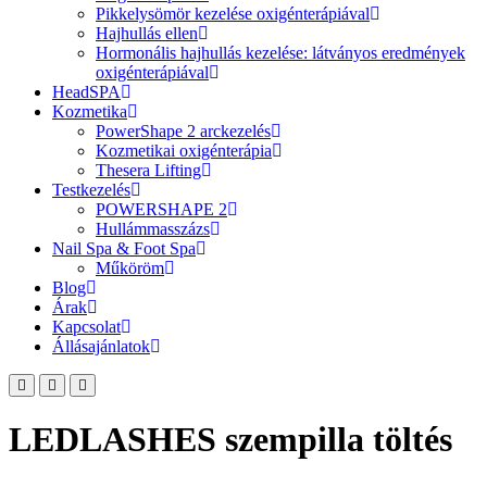
Pikkelysömör kezelése oxigénterápiával
Hajhullás ellen
Hormonális hajhullás kezelése: látványos eredmények
oxigénterápiával
HeadSPA
Kozmetika
PowerShape 2 arckezelés
Kozmetikai oxigénterápia
Thesera Lifting
Testkezelés
POWERSHAPE 2
Hullámmasszázs
Nail Spa & Foot Spa
Műköröm
Blog
Árak
Kapcsolat
Állásajánlatok
LEDLASHES szempilla töltés