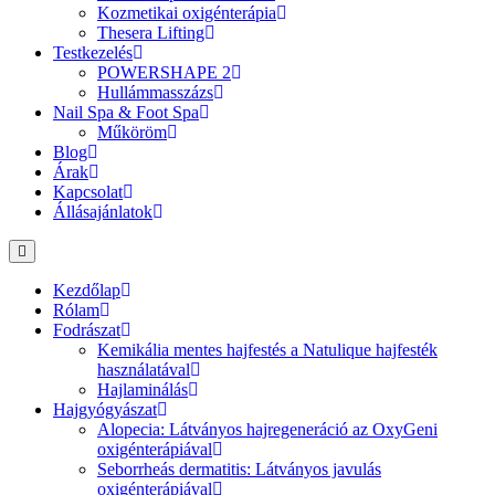
Kozmetikai oxigénterápia
Thesera Lifting
Testkezelés
POWERSHAPE 2
Hullámmasszázs
Nail Spa & Foot Spa
Műköröm
Blog
Árak
Kapcsolat
Állásajánlatok
Kezdőlap
Rólam
Fodrászat
Kemikália mentes hajfestés a Natulique hajfesték
használatával
Hajlaminálás
Hajgyógyászat
Alopecia: Látványos hajregeneráció az OxyGeni
oxigénterápiával
Seborrheás dermatitis: Látványos javulás
oxigénterápiával