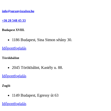
info@suranyiszalon.hu
+36 20 548 45 33
Budapest XVIII.
1186 Budapest, Sina Simon sétány 30.
Időpontfoglalás
Törökbálint
2045 Törökbálint, Kastély u. 88.
Időpontfoglalás
Zugló
1149 Budapest, Egressy út 63
Időpontfoglalás