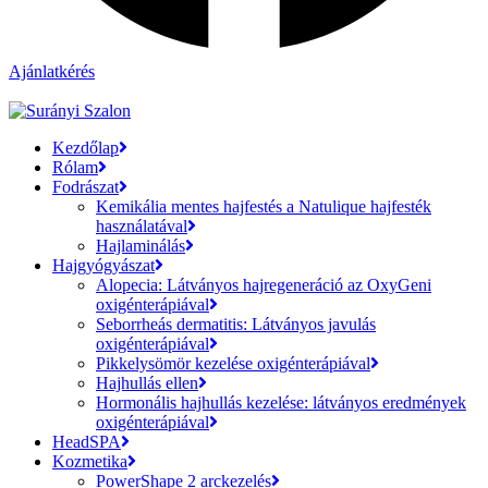
Ajánlatkérés
Kezdőlap
Rólam
Fodrászat
Kemikália mentes hajfestés a Natulique hajfesték
használatával
Hajlaminálás
Hajgyógyászat
Alopecia: Látványos hajregeneráció az OxyGeni
oxigénterápiával
Seborrheás dermatitis: Látványos javulás
oxigénterápiával
Pikkelysömör kezelése oxigénterápiával
Hajhullás ellen
Hormonális hajhullás kezelése: látványos eredmények
oxigénterápiával
HeadSPA
Kozmetika
PowerShape 2 arckezelés