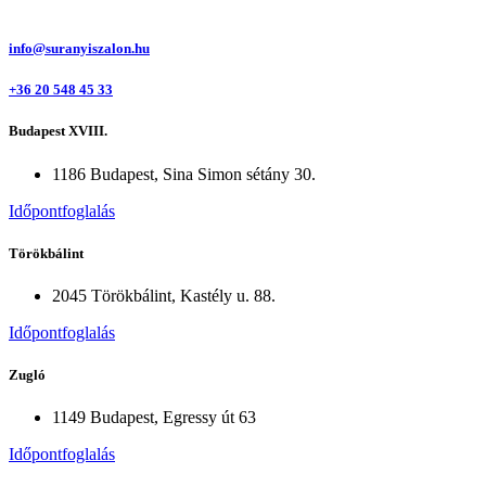
info@suranyiszalon.hu
+36 20 548 45 33
Budapest XVIII.
1186 Budapest, Sina Simon sétány 30.
Időpontfoglalás
Törökbálint
2045 Törökbálint, Kastély u. 88.
Időpontfoglalás
Zugló
1149 Budapest, Egressy út 63
Időpontfoglalás