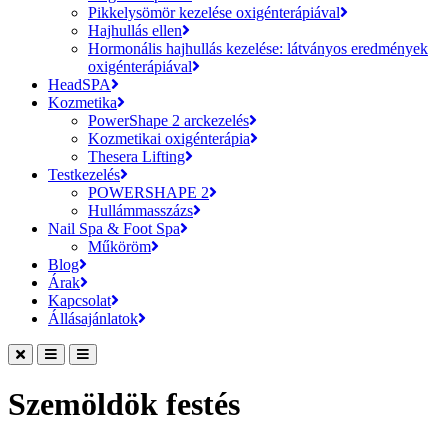
Pikkelysömör kezelése oxigénterápiával
Hajhullás ellen
Hormonális hajhullás kezelése: látványos eredmények
oxigénterápiával
HeadSPA
Kozmetika
PowerShape 2 arckezelés
Kozmetikai oxigénterápia
Thesera Lifting
Testkezelés
POWERSHAPE 2
Hullámmasszázs
Nail Spa & Foot Spa
Műköröm
Blog
Árak
Kapcsolat
Állásajánlatok
Szemöldök festés