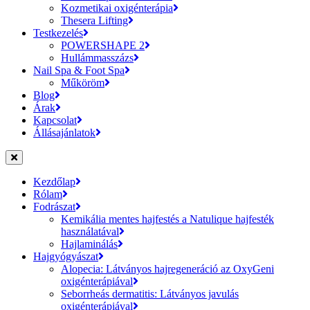
Kozmetikai oxigénterápia
Thesera Lifting
Testkezelés
POWERSHAPE 2
Hullámmasszázs
Nail Spa & Foot Spa
Műköröm
Blog
Árak
Kapcsolat
Állásajánlatok
Kezdőlap
Rólam
Fodrászat
Kemikália mentes hajfestés a Natulique hajfesték
használatával
Hajlaminálás
Hajgyógyászat
Alopecia: Látványos hajregeneráció az OxyGeni
oxigénterápiával
Seborrheás dermatitis: Látványos javulás
oxigénterápiával