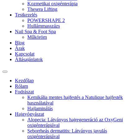
Kozmetikai oxigénterápia
Thesera Lifting
Testkezelés
POWERSHAPE 2
Hullámmasszázs
Nail Spa & Foot Spa
Műköröm
Blog
Árak
Kapcsolat
Állásajánlatok
Kezdőlap
Rólam
Fodrászat
Kemikália mentes hajfestés a Natulique hajfesték
használatával
Hajlaminálás
Hajgyógyászat
Alopecia: Látványos hajregeneráció az OxyGeni
oxigénterápiával
Seborrheás dermatitis: Látványos javulás
oxigénterápiával