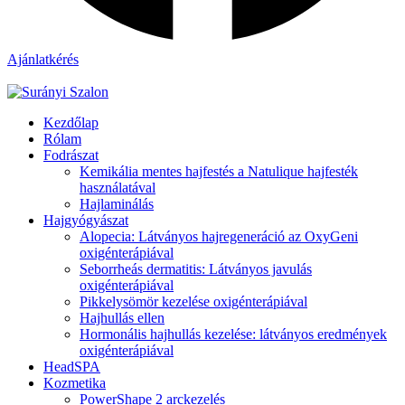
Ajánlatkérés
Kezdőlap
Rólam
Fodrászat
Kemikália mentes hajfestés a Natulique hajfesték
használatával
Hajlaminálás
Hajgyógyászat
Alopecia: Látványos hajregeneráció az OxyGeni
oxigénterápiával
Seborrheás dermatitis: Látványos javulás
oxigénterápiával
Pikkelysömör kezelése oxigénterápiával
Hajhullás ellen
Hormonális hajhullás kezelése: látványos eredmények
oxigénterápiával
HeadSPA
Kozmetika
PowerShape 2 arckezelés