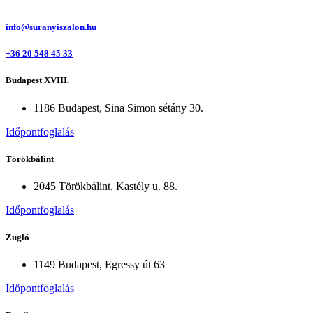
info@suranyiszalon.hu
+36 20 548 45 33
Budapest XVIII.
1186 Budapest, Sina Simon sétány 30.
Időpontfoglalás
Törökbálint
2045 Törökbálint, Kastély u. 88.
Időpontfoglalás
Zugló
1149 Budapest, Egressy út 63
Időpontfoglalás