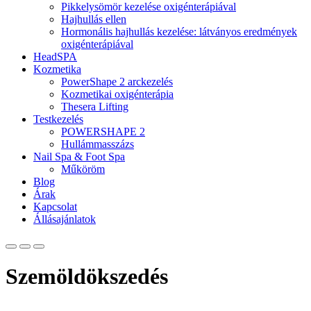
Pikkelysömör kezelése oxigénterápiával
Hajhullás ellen
Hormonális hajhullás kezelése: látványos eredmények
oxigénterápiával
HeadSPA
Kozmetika
PowerShape 2 arckezelés
Kozmetikai oxigénterápia
Thesera Lifting
Testkezelés
POWERSHAPE 2
Hullámmasszázs
Nail Spa & Foot Spa
Műköröm
Blog
Árak
Kapcsolat
Állásajánlatok
Szemöldökszedés