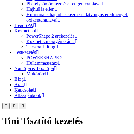
Pikkelysömör kezelése oxigénterápiával
Hajhullás ellen
Hormonális hajhullás kezelése: látványos eredmények
oxigénterápiával
HeadSPA
Kozmetika
PowerShape 2 arckezelés
Kozmetikai oxigénterápia
Thesera Lifting
Testkezelés
POWERSHAPE 2
Hullámmasszázs
Nail Spa & Foot Spa
Műköröm
Blog
Árak
Kapcsolat
Állásajánlatok
Tini Tisztító kezelés