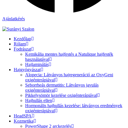
Ajánlatkérés
Kezdőlap
Rólam
Fodrászat
Kemikália mentes hajfestés a Natulique hajfesték
használatával
Hajlaminálás
Hajgyógyászat
Alopecia: Látványos hajregeneráció az OxyGeni
oxigénterápiával
Seborrheás dermatitis: Látványos javulás
oxigénterápiával
Pikkelysömör kezelése oxigénterápiával
Hajhullás ellen
Hormonális hajhullás kezelése: látványos eredmények
oxigénterápiával
HeadSPA
Kozmetika
PowerShape 2 arckezelés