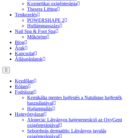
Kozmetikai oxigénterápia
Thesera Lifting
Testkezelés
POWERSHAPE 2
Hullámmasszázs
Nail Spa & Foot Spa
Műköröm
Blog
Árak
Kapcsolat
Állásajánlatok
Kezdőlap
Rólam
Fodrászat
Kemikália mentes hajfestés a Natulique hajfesték
használatával
Hajlaminálás
Hajgyógyászat
Alopecia: Látványos hajregeneráció az OxyGeni
oxigénterápiával
Seborrheás dermatitis: Látványos javulás
oxigénterápiával