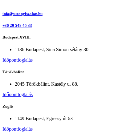
info@suranyiszalon.hu
+36 20 548 45 33
Budapest XVIII.
1186 Budapest, Sina Simon sétány 30.
Időpontfoglalás
Törökbálint
2045 Törökbálint, Kastély u. 88.
Időpontfoglalás
Zugló
1149 Budapest, Egressy út 63
Időpontfoglalás