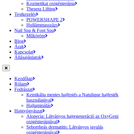
Kozmetikai oxigénterápia
Thesera Lifting
Testkezelés
POWERSHAPE 2
Hullámmasszázs
Nail Spa & Foot Spa
Műköröm
Blog
Árak
Kapcsolat
Állásajánlatok
Kezdőlap
Rólam
Fodrászat
Kemikália mentes hajfestés a Natulique hajfesték
használatával
Hajlaminálás
Hajgyógyászat
Alopecia: Látványos hajregeneráció az OxyGeni
oxigénterápiával
Seborrheás dermatitis: Látványos javulás
oxigénterápiával