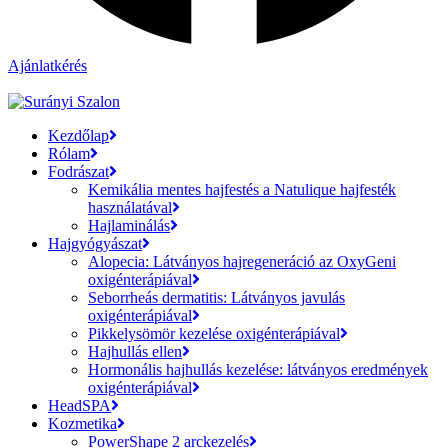
Ajánlatkérés
Kezdőlap
Rólam
Fodrászat
Kemikália mentes hajfestés a Natulique hajfesték
használatával
Hajlaminálás
Hajgyógyászat
Alopecia: Látványos hajregeneráció az OxyGeni
oxigénterápiával
Seborrheás dermatitis: Látványos javulás
oxigénterápiával
Pikkelysömör kezelése oxigénterápiával
Hajhullás ellen
Hormonális hajhullás kezelése: látványos eredmények
oxigénterápiával
HeadSPA
Kozmetika
PowerShape 2 arckezelés