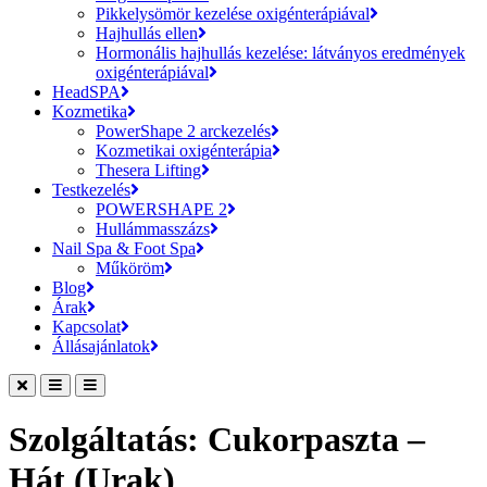
Pikkelysömör kezelése oxigénterápiával
Hajhullás ellen
Hormonális hajhullás kezelése: látványos eredmények
oxigénterápiával
HeadSPA
Kozmetika
PowerShape 2 arckezelés
Kozmetikai oxigénterápia
Thesera Lifting
Testkezelés
POWERSHAPE 2
Hullámmasszázs
Nail Spa & Foot Spa
Műköröm
Blog
Árak
Kapcsolat
Állásajánlatok
Szolgáltatás:
Cukorpaszta –
Hát (Urak)