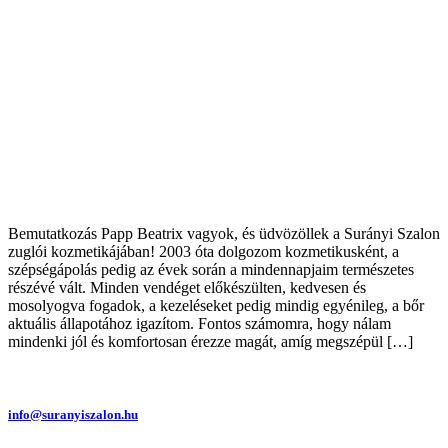
Bemutatkozás Papp Beatrix vagyok, és üdvözöllek a Surányi Szalon
zuglói kozmetikájában! 2003 óta dolgozom kozmetikusként, a
szépségápolás pedig az évek során a mindennapjaim természetes
részévé vált. Minden vendéget előkészülten, kedvesen és
mosolyogva fogadok, a kezeléseket pedig mindig egyénileg, a bőr
aktuális állapotához igazítom. Fontos számomra, hogy nálam
mindenki jól és komfortosan érezze magát, amíg megszépül […]
info@suranyiszalon.hu