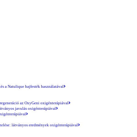
és a Natulique hajfesték használatával
regeneráció az OxyGeni oxigénterápiával
átványos javulás oxigénterápiával
xigénterápiával
zelése: látványos eredmények oxigénterápiával