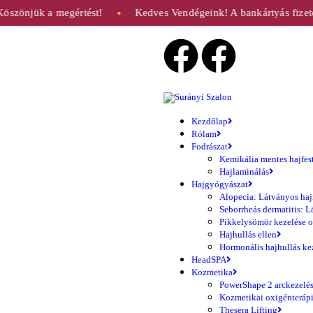
öszönjük a megértést!
Kedves Vendégeink! A bankártyás fizeté
●
Kezdőlap
Rólam
Fodrászat
Kemikália mentes hajfest
Hajlaminálás
Hajgyógyászat
Alopecia: Látványos haj
Seborrheás dermatitis: L
Pikkelysömör kezelése o
Hajhullás ellen
Hormonális hajhullás ke
HeadSPA
Kozmetika
PowerShape 2 arckezelé
Kozmetikai oxigénteráp
Thesera Lifting