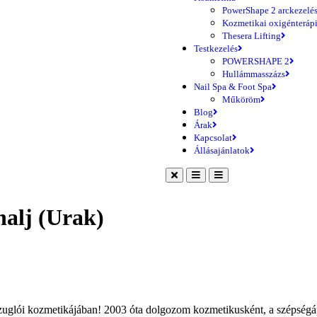
PowerShape 2 arckezelé
Kozmetikai oxigénteráp
Thesera Lifting
Testkezelés
POWERSHAPE 2
Hullámmasszázs
Nail Spa & Foot Spa
Műköröm
Blog
Árak
Kapcsolat
Állásajánlatok
alj (Urak)
uglói kozmetikájában! 2003 óta dolgozom kozmetikusként, a szépségáp