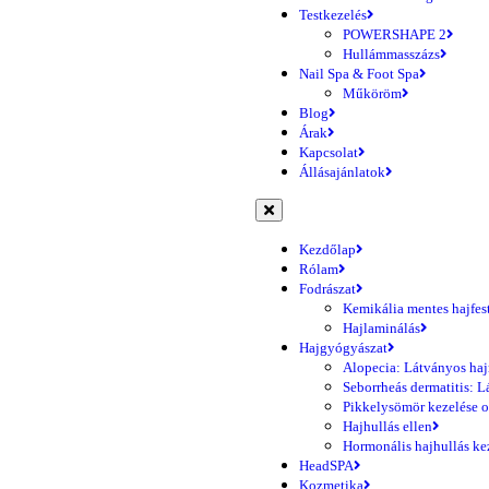
Testkezelés
POWERSHAPE 2
Hullámmasszázs
Nail Spa & Foot Spa
Műköröm
Blog
Árak
Kapcsolat
Állásajánlatok
Kezdőlap
Rólam
Fodrászat
Kemikália mentes hajfest
Hajlaminálás
Hajgyógyászat
Alopecia: Látványos haj
Seborrheás dermatitis: L
Pikkelysömör kezelése o
Hajhullás ellen
Hormonális hajhullás ke
HeadSPA
Kozmetika