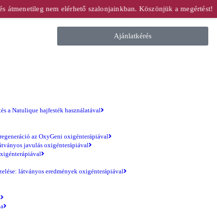
s átmenetileg nem elérhető szalonjainkban. Köszönjük a megértést!
Ajánlatkérés
és a Natulique hajfesték használatával
regeneráció az OxyGeni oxigénterápiával
átványos javulás oxigénterápiával
xigénterápiával
zelése: látványos eredmények oxigénterápiával
s
ia