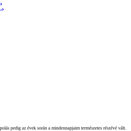
s
ia
olás pedig az évek során a mindennapjaim természetes részévé vált.