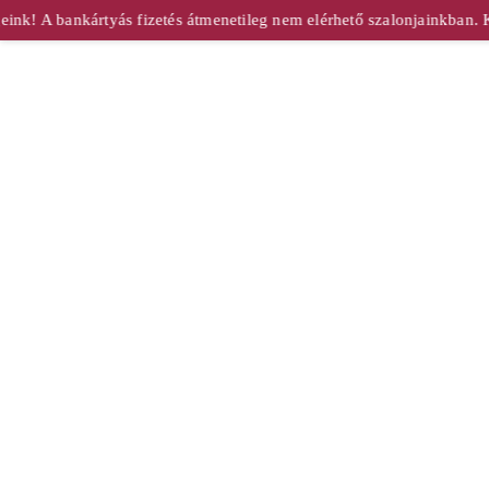
nk! A bankártyás fizetés átmenetileg nem elérhető szalonjainkban. K