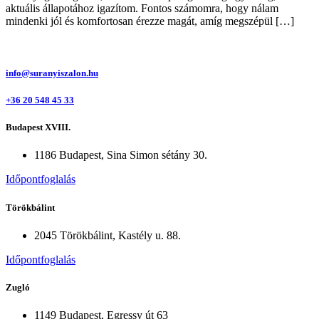
aktuális állapotához igazítom. Fontos számomra, hogy nálam
mindenki jól és komfortosan érezze magát, amíg megszépül […]
info@suranyiszalon.hu
+36 20 548 45 33
Budapest XVIII.
1186 Budapest, Sina Simon sétány 30.
Időpontfoglalás
Törökbálint
2045 Törökbálint, Kastély u. 88.
Időpontfoglalás
Zugló
1149 Budapest, Egressy út 63