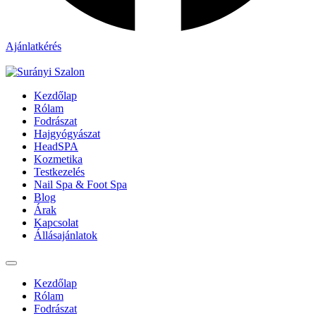
Ajánlatkérés
Kezdőlap
Rólam
Fodrászat
Hajgyógyászat
HeadSPA
Kozmetika
Testkezelés
Nail Spa & Foot Spa
Blog
Árak
Kapcsolat
Állásajánlatok
Kezdőlap
Rólam
Fodrászat