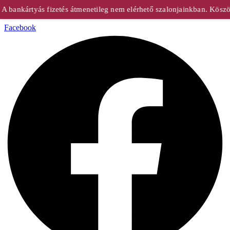
bankártyás fizetés átmenetileg nem elérhető szalonjainkban. Köszön
Facebook