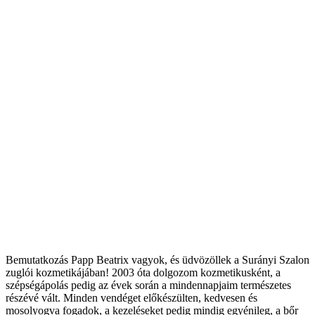
Bemutatkozás Papp Beatrix vagyok, és üdvözöllek a Surányi Szalon
zuglói kozmetikájában! 2003 óta dolgozom kozmetikusként, a
szépségápolás pedig az évek során a mindennapjaim természetes
részévé vált. Minden vendéget előkészülten, kedvesen és
mosolyogva fogadok, a kezeléseket pedig mindig egyénileg, a bőr