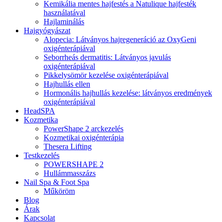
Kemikália mentes hajfestés a Natulique hajfesték
használatával
Hajlaminálás
Hajgyógyászat
Alopecia: Látványos hajregeneráció az OxyGeni
oxigénterápiával
Seborrheás dermatitis: Látványos javulás
oxigénterápiával
Pikkelysömör kezelése oxigénterápiával
Hajhullás ellen
Hormonális hajhullás kezelése: látványos eredmények
oxigénterápiával
HeadSPA
Kozmetika
PowerShape 2 arckezelés
Kozmetikai oxigénterápia
Thesera Lifting
Testkezelés
POWERSHAPE 2
Hullámmasszázs
Nail Spa & Foot Spa
Műköröm
Blog
Árak
Kapcsolat