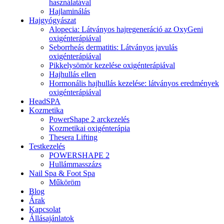
használatával
Hajlaminálás
Hajgyógyászat
Alopecia: Látványos hajregeneráció az OxyGeni
oxigénterápiával
Seborrheás dermatitis: Látványos javulás
oxigénterápiával
Pikkelysömör kezelése oxigénterápiával
Hajhullás ellen
Hormonális hajhullás kezelése: látványos eredmények
oxigénterápiával
HeadSPA
Kozmetika
PowerShape 2 arckezelés
Kozmetikai oxigénterápia
Thesera Lifting
Testkezelés
POWERSHAPE 2
Hullámmasszázs
Nail Spa & Foot Spa
Műköröm
Blog
Árak
Kapcsolat
Állásajánlatok