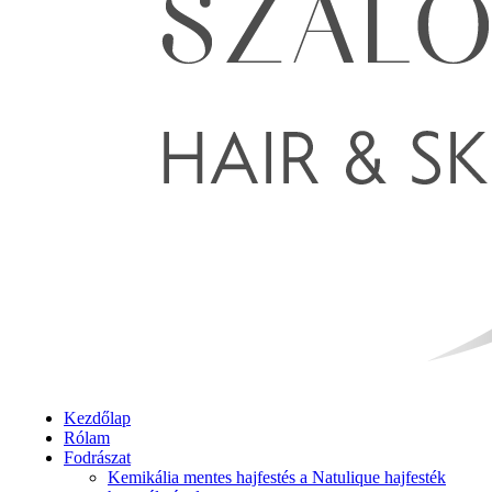
Kezdőlap
Rólam
Fodrászat
Kemikália mentes hajfestés a Natulique hajfesték