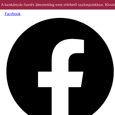
bankártyás fizetés átmenetileg nem elérhető szalonjainkban. Köszön
Facebook