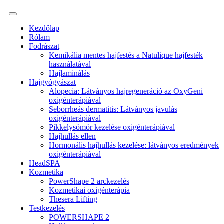
Kezdőlap
Rólam
Fodrászat
Kemikália mentes hajfestés a Natulique hajfesték
használatával
Hajlaminálás
Hajgyógyászat
Alopecia: Látványos hajregeneráció az OxyGeni
oxigénterápiával
Seborrheás dermatitis: Látványos javulás
oxigénterápiával
Pikkelysömör kezelése oxigénterápiával
Hajhullás ellen
Hormonális hajhullás kezelése: látványos eredmények
oxigénterápiával
HeadSPA
Kozmetika
PowerShape 2 arckezelés
Kozmetikai oxigénterápia
Thesera Lifting
Testkezelés
POWERSHAPE 2