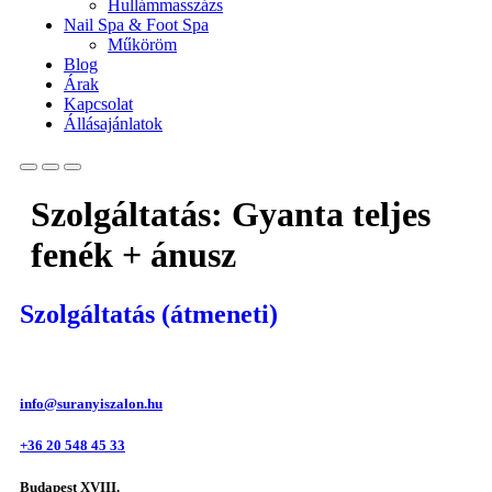
Hullámmasszázs
Nail Spa & Foot Spa
Műköröm
Blog
Árak
Kapcsolat
Állásajánlatok
Szolgáltatás:
Gyanta teljes
fenék + ánusz
Szolgáltatás (átmeneti)
info@suranyiszalon.hu
+36 20 548 45 33
Budapest XVIII.