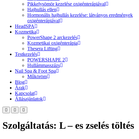
Pikkelysömör kezelése oxigénterápiával
Hajhullás ellen
Hormonális hajhullás kezelése: látványos eredmények
oxigénterápiával
HeadSPA
Kozmetika
PowerShape 2 arckezelés
Kozmetikai oxigénterápia
Thesera Lifting
Testkezelés
POWERSHAPE 2
Hullámmasszázs
Nail Spa & Foot Spa
Műköröm
Blog
Árak
Kapcsolat
Állásajánlatok
Szolgáltatás:
L – es zselés töltés