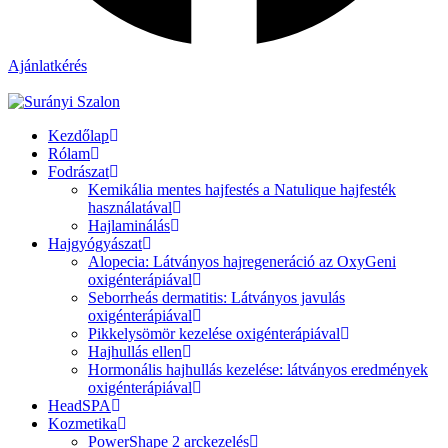
Ajánlatkérés
Kezdőlap
Rólam
Fodrászat
Kemikália mentes hajfestés a Natulique hajfesték
használatával
Hajlaminálás
Hajgyógyászat
Alopecia: Látványos hajregeneráció az OxyGeni
oxigénterápiával
Seborrheás dermatitis: Látványos javulás
oxigénterápiával
Pikkelysömör kezelése oxigénterápiával
Hajhullás ellen
Hormonális hajhullás kezelése: látványos eredmények
oxigénterápiával
HeadSPA
Kozmetika
PowerShape 2 arckezelés