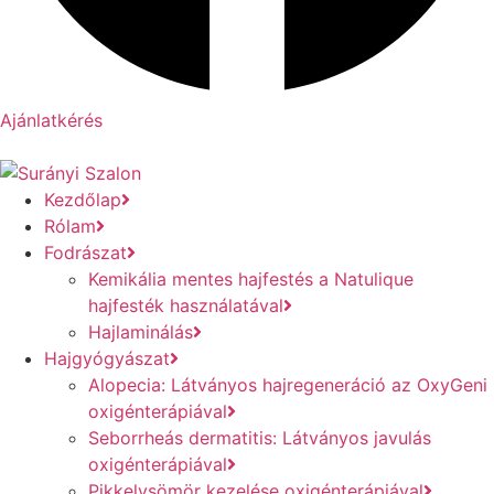
Ajánlatkérés
Kezdőlap
Rólam
Fodrászat
Kemikália mentes hajfestés a Natulique
hajfesték használatával
Hajlaminálás
Hajgyógyászat
Alopecia: Látványos hajregeneráció az OxyGeni
oxigénterápiával
Seborrheás dermatitis: Látványos javulás
oxigénterápiával
Pikkelysömör kezelése oxigénterápiával