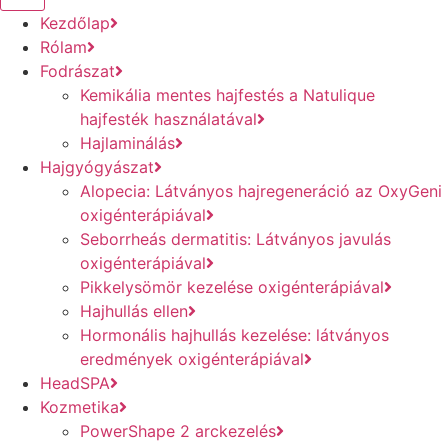
Kezdőlap
Rólam
Fodrászat
Kemikália mentes hajfestés a Natulique
hajfesték használatával
Hajlaminálás
Hajgyógyászat
Alopecia: Látványos hajregeneráció az OxyGeni
oxigénterápiával
Seborrheás dermatitis: Látványos javulás
oxigénterápiával
Pikkelysömör kezelése oxigénterápiával
Hajhullás ellen
Hormonális hajhullás kezelése: látványos
eredmények oxigénterápiával
HeadSPA
Kozmetika
PowerShape 2 arckezelés