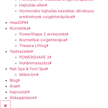
Hajhullás ellen
Hormonális hajhullás kezelése: látványos
eredmények oxigénterápiával
HeadSPA
Kozmetika
PowerShape 2 arckezelés
Kozmetikai oxigénterápia
Thesera Lifting
Testkezelés
POWERSHAPE 2
Hullámmasszázs
Nail Spa & Foot Spa
Műköröm
Blog
Árak
Kapcsolat
Állásajánlatok