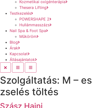
Kozmetikai oxigénterápia
Thesera Lifting
Testkezelés
POWERSHAPE 2
Hullámmasszázs
Nail Spa & Foot Spa
Műköröm
Blog
Árak
Kapcsolat
Állásajánlatok
Szolgáltatás:
M – es
zselés töltés
Szász Hajni