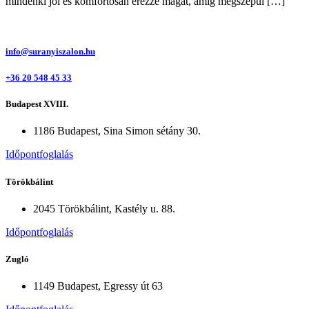
mindenki jól és komfortosan érezze magát, amíg megszépül […]
info@suranyiszalon.hu
+36 20 548 45 33
Budapest XVIII.
1186 Budapest, Sina Simon sétány 30.
Időpontfoglalás
Törökbálint
2045 Törökbálint, Kastély u. 88.
Időpontfoglalás
Zugló
1149 Budapest, Egressy út 63