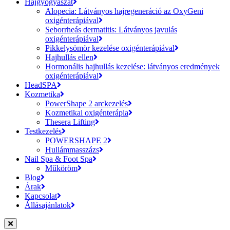
Hajgyógyászat
Alopecia: Látványos hajregeneráció az OxyGeni
oxigénterápiával
Seborrheás dermatitis: Látványos javulás
oxigénterápiával
Pikkelysömör kezelése oxigénterápiával
Hajhullás ellen
Hormonális hajhullás kezelése: látványos eredmények
oxigénterápiával
HeadSPA
Kozmetika
PowerShape 2 arckezelés
Kozmetikai oxigénterápia
Thesera Lifting
Testkezelés
POWERSHAPE 2
Hullámmasszázs
Nail Spa & Foot Spa
Műköröm
Blog
Árak
Kapcsolat
Állásajánlatok