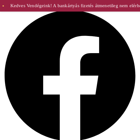
Facebook
Kedves Vendégeink! A bankártyás fizetés átmenetileg nem elérhet