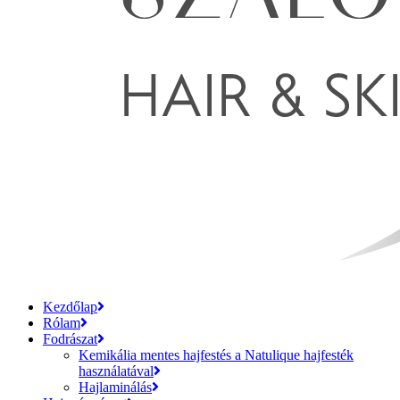
Kezdőlap
Rólam
Fodrászat
Kemikália mentes hajfestés a Natulique hajfesték
használatával
Hajlaminálás