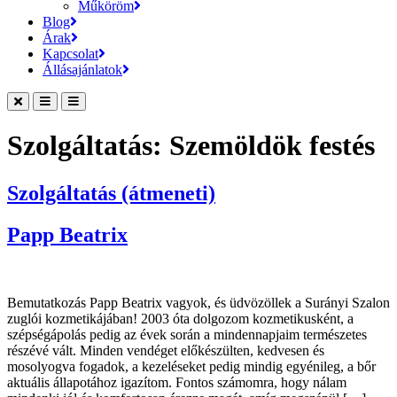
Műköröm
Blog
Árak
Kapcsolat
Állásajánlatok
Szolgáltatás:
Szemöldök festés
Szolgáltatás (átmeneti)
Papp Beatrix
Bemutatkozás Papp Beatrix vagyok, és üdvözöllek a Surányi Szalon
zuglói kozmetikájában! 2003 óta dolgozom kozmetikusként, a
szépségápolás pedig az évek során a mindennapjaim természetes
részévé vált. Minden vendéget előkészülten, kedvesen és
mosolyogva fogadok, a kezeléseket pedig mindig egyénileg, a bőr
aktuális állapotához igazítom. Fontos számomra, hogy nálam