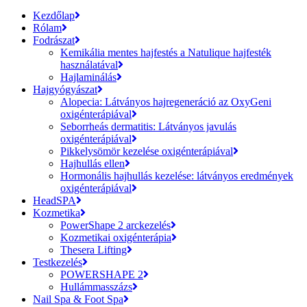
Kezdőlap
Rólam
Fodrászat
Kemikália mentes hajfestés a Natulique hajfesték
használatával
Hajlaminálás
Hajgyógyászat
Alopecia: Látványos hajregeneráció az OxyGeni
oxigénterápiával
Seborrheás dermatitis: Látványos javulás
oxigénterápiával
Pikkelysömör kezelése oxigénterápiával
Hajhullás ellen
Hormonális hajhullás kezelése: látványos eredmények
oxigénterápiával
HeadSPA
Kozmetika
PowerShape 2 arckezelés
Kozmetikai oxigénterápia
Thesera Lifting
Testkezelés
POWERSHAPE 2
Hullámmasszázs
Nail Spa & Foot Spa