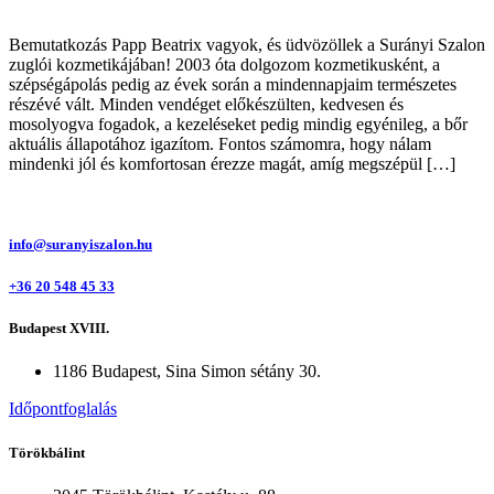
Bemutatkozás Papp Beatrix vagyok, és üdvözöllek a Surányi Szalon
zuglói kozmetikájában! 2003 óta dolgozom kozmetikusként, a
szépségápolás pedig az évek során a mindennapjaim természetes
részévé vált. Minden vendéget előkészülten, kedvesen és
mosolyogva fogadok, a kezeléseket pedig mindig egyénileg, a bőr
aktuális állapotához igazítom. Fontos számomra, hogy nálam
mindenki jól és komfortosan érezze magát, amíg megszépül […]
info@suranyiszalon.hu
+36 20 548 45 33
Budapest XVIII.
1186 Budapest, Sina Simon sétány 30.
Időpontfoglalás
Törökbálint