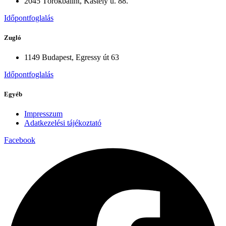
2045 Törökbálint, Kastély u. 88.
Időpontfoglalás
Zugló
1149 Budapest, Egressy út 63
Időpontfoglalás
Egyéb
Impresszum
Adatkezelési tájékoztató
Facebook