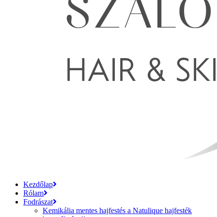
Kezdőlap
Rólam
Fodrászat
Kemikália mentes hajfestés a Natulique hajfesték