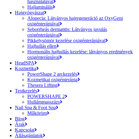
használatával
Hajlaminálás
Hajgyógyászat
Alopecia: Látványos hajregeneráció az OxyGeni
oxigénterápiával
Seborrheás dermatitis: Látványos javulás
oxigénterápiával
Pikkelysömör kezelése oxigénterápiával
Hajhullás ellen
Hormonális hajhullás kezelése: látványos eredmények
oxigénterápiával
HeadSPA
Kozmetika
PowerShape 2 arckezelés
Kozmetikai oxigénterápia
Thesera Lifting
Testkezelés
POWERSHAPE 2
Hullámmasszázs
Nail Spa & Foot Spa
Műköröm
Blog
Árak
Kapcsolat
Állásajánlatok