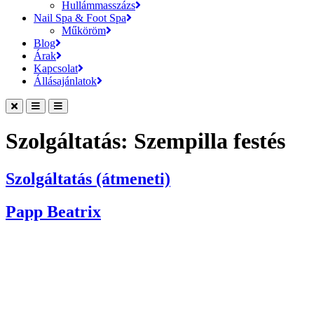
Hullámmasszázs
Nail Spa & Foot Spa
Műköröm
Blog
Árak
Kapcsolat
Állásajánlatok
Szolgáltatás:
Szempilla festés
Szolgáltatás (átmeneti)
Papp Beatrix