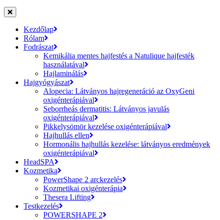
Kezdőlap
Rólam
Fodrászat
Kemikália mentes hajfestés a Natulique hajfesték
használatával
Hajlaminálás
Hajgyógyászat
Alopecia: Látványos hajregeneráció az OxyGeni
oxigénterápiával
Seborrheás dermatitis: Látványos javulás
oxigénterápiával
Pikkelysömör kezelése oxigénterápiával
Hajhullás ellen
Hormonális hajhullás kezelése: látványos eredmények
oxigénterápiával
HeadSPA
Kozmetika
PowerShape 2 arckezelés
Kozmetikai oxigénterápia
Thesera Lifting
Testkezelés
POWERSHAPE 2