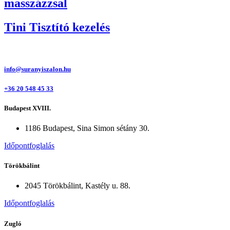
masszázzsal
Tini Tisztító kezelés
info@suranyiszalon.hu
+36 20 548 45 33
Budapest XVIII.
1186 Budapest, Sina Simon sétány 30.
Időpontfoglalás
Törökbálint
2045 Törökbálint, Kastély u. 88.
Időpontfoglalás
Zugló