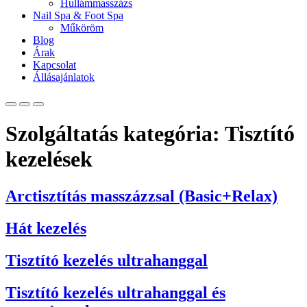
Hullámmasszázs
Nail Spa & Foot Spa
Műköröm
Blog
Árak
Kapcsolat
Állásajánlatok
Szolgáltatás kategória:
Tisztító
kezelések
Arctisztítás masszázzsal (Basic+Relax)
Hát kezelés
Tisztító kezelés ultrahanggal
Tisztító kezelés ultrahanggal és