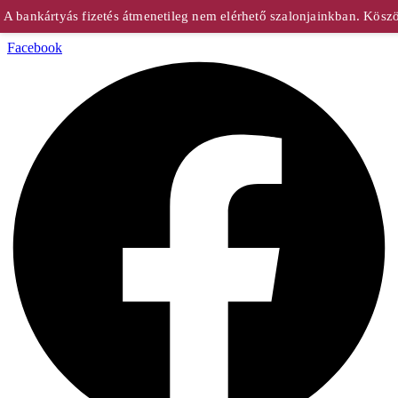
bankártyás fizetés átmenetileg nem elérhető szalonjainkban. Köszön
Facebook