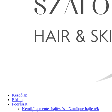
Kezdőlap
Rólam
Fodrászat
Kemikália mentes hajfestés a Natulique hajfesték