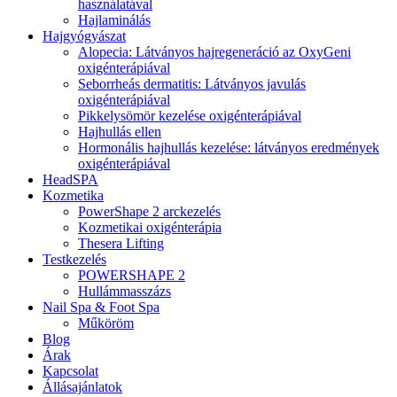
használatával
Hajlaminálás
Hajgyógyászat
Alopecia: Látványos hajregeneráció az OxyGeni
oxigénterápiával
Seborrheás dermatitis: Látványos javulás
oxigénterápiával
Pikkelysömör kezelése oxigénterápiával
Hajhullás ellen
Hormonális hajhullás kezelése: látványos eredmények
oxigénterápiával
HeadSPA
Kozmetika
PowerShape 2 arckezelés
Kozmetikai oxigénterápia
Thesera Lifting
Testkezelés
POWERSHAPE 2
Hullámmasszázs
Nail Spa & Foot Spa
Műköröm
Blog
Árak
Kapcsolat
Állásajánlatok