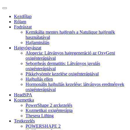
Kezdőlap
Rólam
Fodrászat
Kemikália mentes hajfestés a Natulique hajfesték
használatával
Hajlaminálás
Hajgyógyászat
Alopecia: Látványos hajregeneráció az OxyGeni
oxigénterápiával
Seborrheás dermatitis: Látványos javulás
oxigénterápiával
Pikkelysömör kezelése oxigénterápiával
Hajhullás ellen
Hormonális hajhullás kezelése: látványos eredmények
oxigénterápiával
HeadSPA
Kozmetika
PowerShape 2 arckezelés
Kozmetikai oxigénterápia
Thesera Lifting
Testkezelés
POWERSHAPE 2